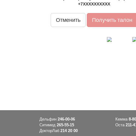
+7ХХХХХХХХХХ
Отменить
Получить талон
Дельфин
246-00-06
Кемма
8-8
Ситимед
265-55-15
Оста
211-4
ДокторЛаб
214 20 00